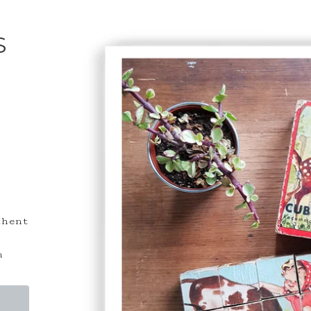
S
chent
m