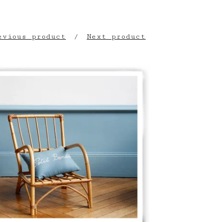
evious product
Next product