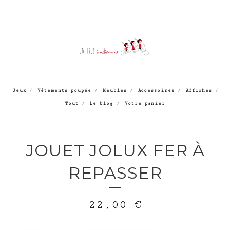
Jeux
Vêtements poupée
Meubles
Accessoires
Affiches
Tout
Le blog
Votre panier
JOUET JOLUX FER À
REPASSER
22,00
€