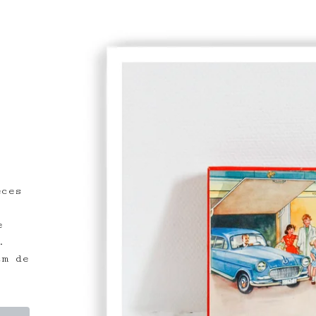
èces
e
.
cm de