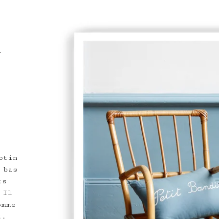
L
otin
 bas
ts
 Il
omme
t.