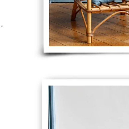
s
.
du