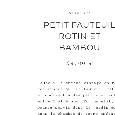
Sold out
PETIT FAUTEUI
ROTIN ET
BAMBOU
58,00
€
Fauteuil d'enfant vintage en r
des années 60. Ce fauteuil est
et convient à des petits enfan
entre 1 et 6 ans. En bon état,
pourra servir dans le jardin c
dans la chambre de votre enfan